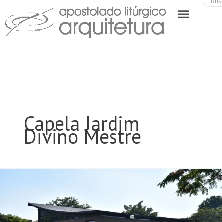
Ir
para
o
conteúdo
Capela Jardim
Divino Mestre