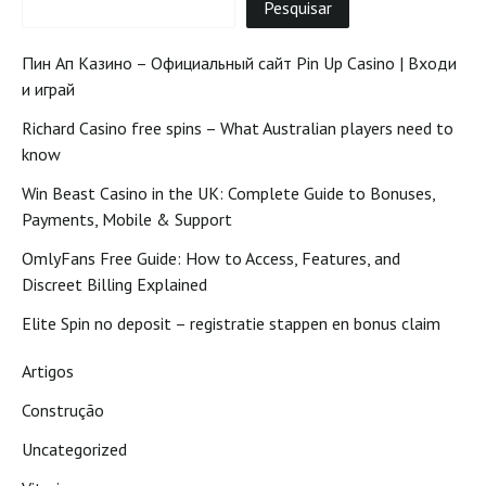
Pesquisar
Пин Ап Казино – Официальный сайт Pin Up Casino | Входи
и играй
Richard Casino free spins – What Australian players need to
know
Win Beast Casino in the UK: Complete Guide to Bonuses,
Payments, Mobile & Support
OmlyFans Free Guide: How to Access, Features, and
Discreet Billing Explained
Elite Spin no deposit – registratie stappen en bonus claim
Artigos
Construção
Uncategorized