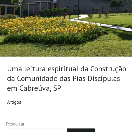
Uma leitura espiritual da Construção
da Comunidade das Pias Discípulas
em Cabreúva, SP
Artigos
Pesquisar