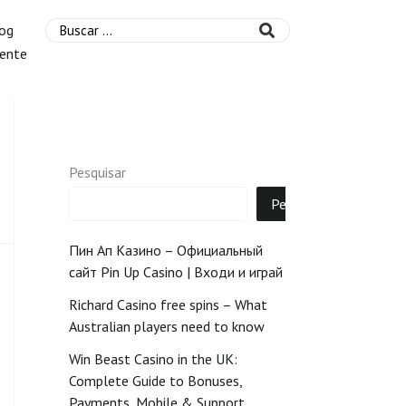
og
iente
Pesquisar
Pesquisar
Пин Ап Казино – Официальный
сайт Pin Up Casino | Входи и играй
Richard Casino free spins – What
Australian players need to know
Win Beast Casino in the UK:
Complete Guide to Bonuses,
Payments, Mobile & Support